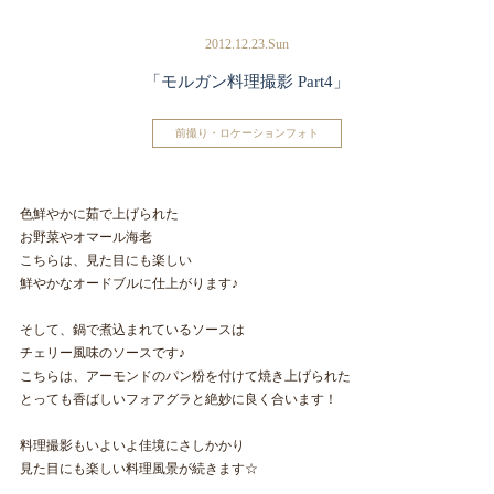
2012.12.23.Sun
「モルガン料理撮影 Part4」
前撮り・ロケーションフォト
色鮮やかに茹で上げられた
お野菜やオマール海老
こちらは、見た目にも楽しい
鮮やかなオードブルに仕上がります♪
そして、鍋で煮込まれているソースは
チェリー風味のソースです♪
こちらは、アーモンドのパン粉を付けて焼き上げられた
とっても香ばしいフォアグラと絶妙に良く合います！
料理撮影もいよいよ佳境にさしかかり
見た目にも楽しい料理風景が続きます☆