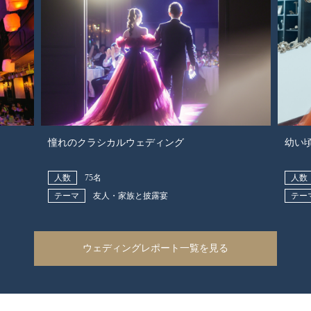
憧れのクラシカルウェディング
幼い
人数
75名
人数
テーマ
友人・家族と披露宴
テー
ウェディングレポート一覧を見る